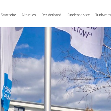
‚Der Teltow’_Neuer Verbandsv
Startseite
Aktuelles
Der Verband
Kundenservice
Trinkwass