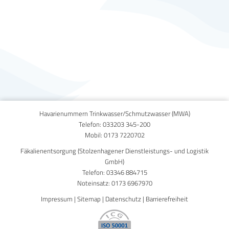
Published on
13. Juni 2023
Havarienummern Trinkwasser/Schmutzwasser (MWA)
Telefon:
033203 345-200
Mobil:
0173 7220702
Fäkalienentsorgung (Stolzenhagener Dienstleistungs- und Logistik
GmbH)
Telefon:
03346 884715
Noteinsatz:
0173 6967970
Impressum
|
Sitemap
|
Datenschutz
|
Barrierefreiheit