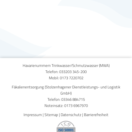
Published on
17. April 2014
Havarienummern Trinkwasser/Schmutzwasser (MWA)
Telefon:
033203 345-200
Mobil:
0173 7220702
Fäkalienentsorgung (Stolzenhagener Dienstleistungs- und Logistik
GmbH)
Telefon:
03346 884715
Noteinsatz:
0173 6967970
Impressum
|
Sitemap
|
Datenschutz
|
Barrierefreiheit