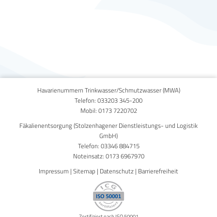
Published on
19. August 2014
Havarienummern Trinkwasser/Schmutzwasser (MWA)
Telefon:
033203 345-200
Mobil:
0173 7220702
Fäkalienentsorgung (Stolzenhagener Dienstleistungs- und Logistik
GmbH)
Telefon:
03346 884715
Noteinsatz:
0173 6967970
Impressum
|
Sitemap
|
Datenschutz
|
Barrierefreiheit
Zertifiziert nach ISO 50001